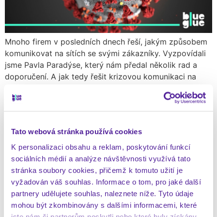
Mnoho firem v posledních dnech řeší, jakým způsobem
komunikovat na sítích se svými zákazníky. Vyzpovídali
jsme Pavla Paradýse, který nám předal několik rad a
doporučení. A jak tedy řešit krizovou komunikaci na
sociálních sítích? Poslechněte si naše tipy. Nemáte čas
na zhlédnutí videa? Přečtěte si jeho přepis níže. 1. Co je
nejčastější příčinou vzniku krizové komunikace? Vesměs
[…]
Tato webová stránka používá cookies
ATRIBUČNÍ MODELY A
K personalizaci obsahu a reklam, poskytování funkcí
ZDROJE NÁVŠTĚVNOSTI Z
sociálních médií a analýze návštěvnosti využívá tato
stránka soubory cookies, přičemž k tomuto užití je
FACEBOOKU
vyžadován váš souhlas. Informace o tom, pro jaké další
partnery udělujete souhlas, naleznete níže. Tyto údaje
mohou být zkombinovány s dalšími informacemi, které
jste nám či partnerům poskytli nebo které byly získány