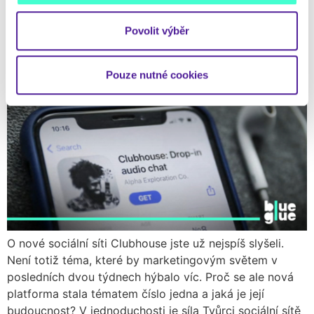
– PŘÍBĚH O ELITÁCH, FOMO
Povolit výběr
A CENZUŘE
Pouze nutné cookies
O nové sociální síti Clubhouse jste už nejspíš slyšeli.
Není totiž téma, které by marketingovým světem v
posledních dvou týdnech hýbalo víc. Proč se ale nová
platforma stala tématem číslo jedna a jaká je její
budoucnost? V jednoduchosti je síla Tvůrci sociální sítě