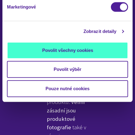
měla vykreslovat
Marketingové
realitu a zároveň
u vás navodit
chuť mít zboží u
Zobrazit detaily
sebe doma. V
opačném
Povolit všechny cookies
případě u
zákazníků mohou
vznikat
Povolit výběr
pochybnosti o e-
shopu nebo
Pouze nutné cookies
samotné kvalitě
produktu.
Velmi
zásadní jsou
produktové
fotografie
také v