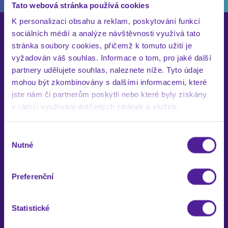
Tato webová stránka používá cookies
K personalizaci obsahu a reklam, poskytování funkcí
sociálních médií a analýze návštěvnosti využívá tato
stránka soubory cookies, přičemž k tomuto užití je
vyžadován váš souhlas. Informace o tom, pro jaké další
partnery udělujete souhlas, naleznete níže. Tyto údaje
mohou být zkombinovány s dalšími informacemi, které
PRODUKTOVÉ
jste nám či partnerům poskytli nebo které byly získány
v rámci využívání dotčených stránek a služeb.
FOTOGRAFIE
Výběr
Nutné
souhlasu
Když si kupujete
věci online,
Preferenční
vybíráte právě
na základě
Statistické
fotografie
a ta by