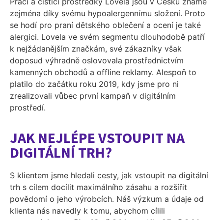
Prací a čistící prostředky Lovela jsou v Česku známé
zejména díky svému hypoalergennímu složení. Proto
se hodí pro praní dětského oblečení a ocení je také
alergici. Lovela ve svém segmentu dlouhodobě patří
k nejžádanějším značkám, své zákazníky však
doposud výhradně oslovovala prostřednictvím
kamenných obchodů a offline reklamy. Alespoň to
platilo do začátku roku 2019, kdy jsme pro ni
zrealizovali vůbec první kampaň v digitálním
prostředí.
JAK NEJLÉPE VSTOUPIT NA
DIGITÁLNÍ TRH?
S klientem jsme hledali cesty, jak vstoupit na digitální
trh s cílem docílit maximálního zásahu a rozšířit
povědomí o jeho výrobcích. Náš výzkum a údaje od
klienta nás navedly k tomu, abychom cílili