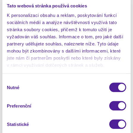
Tato webová stránka používá cookies
Soutěž probíhala od 1. do 28. února. Mohl se do ní
K personalizaci obsahu a reklam, poskytování funkcí
zapojit kdokoliv, kdo sdílel na Instagramu fotku nebo
sociálních médií a analýze návštěvnosti využívá tato
video při praní s hashtagem #love_la a označením
stránka soubory cookies, přičemž k tomuto užití je
profilu Lovely. Účastníci se mohli těšit na tyto 3 typy
vyžadován váš souhlas. Informace o tom, pro jaké další
cen:
partnery udělujete souhlas, naleznete níže. Tyto údaje
mohou být zkombinovány s dalšími informacemi, které
1. cena – zájezd do Los Angeles pro
jste nám či partnerům poskytli nebo které byly získány
čtyřčlennou rodinu
v rámci využívání dotčených stránek a služeb.
2. cena – nový kočárek
3. cena – roční zásoba produktů Lovela (prací
Výběr
prášky, mléko nebo pleny)
Nutné
souhlasu
Zájezd do L. A. vyhrál nejkreativnější post, o kterém
rozhodovala odborná porota. Kočárek putoval k
autorovi příspěvku s nejvyšším počtem lajků. Třetí
Preferenční
typ ceny jsme losovali každý soutěžní týden.
Statistické
SPOJENÍ INFLUENCERŮ A