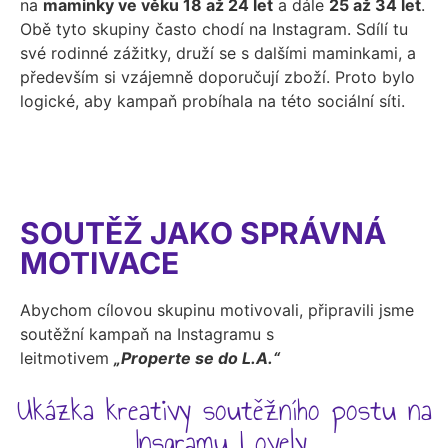
na
maminky ve věku 18 až 24 let
a dále
25 až 34 let
.
Obě tyto skupiny často chodí na Instagram. Sdílí tu
své rodinné zážitky, druží se s dalšími maminkami, a
především si vzájemně doporučují zboží. Proto bylo
logické, aby kampaň probíhala na této sociální síti.
SOUTĚŽ JAKO SPRÁVNÁ
MOTIVACE
Abychom cílovou skupinu motivovali, připravili jsme
soutěžní kampaň na Instagramu s
leitmotivem
„Properte se do L.A.“
Ukázka kreativy soutěžního postu na
Insgramu Lovely.